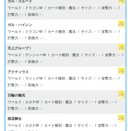
ガル・スルード
ドラゴンW
魔法
-
-
-
-
ガル・ハイレン
ドラゴンW
魔法
-
-
-
-
天上グループ！
デンジャーW
魔法
-
-
-
-
アクティウス
マジックW
魔法
-
-
-
-
日輪の極光
カタナW
魔法
-
-
-
-
桜花舞台
カタナW
魔法
-
-