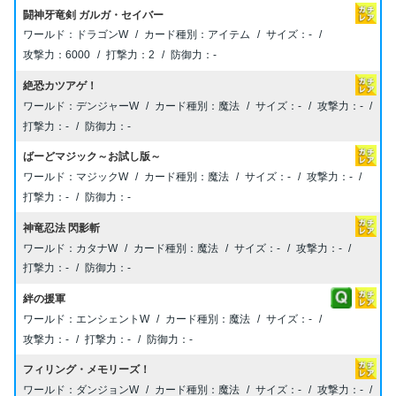
闘神牙竜剣 ガルガ・セイバー
ドラゴンW
アイテム
-
6000
2
-
絶恐カツアゲ！
デンジャーW
魔法
-
-
-
-
ばーどマジック～お試し版～
マジックW
魔法
-
-
-
-
神竜忍法 閃影斬
カタナW
魔法
-
-
-
-
絆の援軍
エンシェントW
魔法
-
-
-
-
フィリング・メモリーズ！
ダンジョンW
魔法
-
-