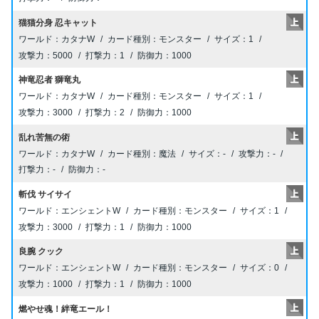
猫猫分身 忍キャット
カタナW
モンスター
1
5000
1
1000
神竜忍者 獅竜丸
カタナW
モンスター
1
3000
2
1000
乱れ苦無の術
カタナW
魔法
-
-
-
-
斬伐 サイサイ
エンシェントW
モンスター
1
3000
1
1000
良腕 クック
エンシェントW
モンスター
0
1000
1
1000
燃やせ魂！絆竜エール！