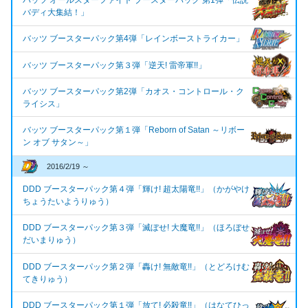
バッツ オールスターファイト ブースターパック 第1弾「伝説
バディ大集結！」
バッツ ブースターパック第4弾「レインボーストライカー」
バッツ ブースターパック第３弾「逆天! 雷帝軍!!」
バッツ ブースターパック第2弾「カオス・コントロール・ク
ライシス」
バッツ ブースターパック第１弾「Reborn of Satan ～リボー
ン オブ サタン～」
2016/2/19 ～
DDD ブースターパック第４弾「輝け! 超太陽竜!!」（かがやけ
ちょうたいようりゅう）
DDD ブースターパック第３弾「滅ぼせ! 大魔竜!!」（ほろぼせ
だいまりゅう）
DDD ブースターパック第２弾「轟け! 無敵竜!!」（とどろけむ
てきりゅう）
DDD ブースターパック第１弾「放て! 必殺竜!!」（はなてひっ