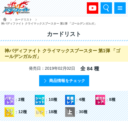
検索
メニュー
HOME
カードリスト
>
>
神バディファイト クライマックスブースター 第1弾 「ゴールデンガルガ」
カードリスト
神バディファイト クライマックスブースター 第1弾 「ゴ
ールデンガルガ」
全 84 種
発売日：2019年02月02日
商品情報をチェック
2種
10種
4種
8種
12種
18種
30種