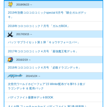
2018/06/23 ～
2019年別冊コロコロコミックspecial 6月号「騎士ガルガデッ
キ」
2018年コロコロコミック７月号 「ガルガBOX」
2017/03/15 ～
バッツ サプライセット第１弾「キョウヤフォーエバー」
2017年コロコロコミック４月号 「最強魔王竜デッキ」
2016/2/19 ～
2016年コロコロコミック４月号 「必殺ドラゴンデッキ」
2014/1/24 ～
次世代ワールドホビーフェア’15 Winter配布ゲキ厚!!５２枚ド
ラゴンデッキ ＆ 配布パック
バディファイト爆勝ＷデッキBOOK
まんが版 フューチャーカード バディファイト 第1巻 特装版ふ