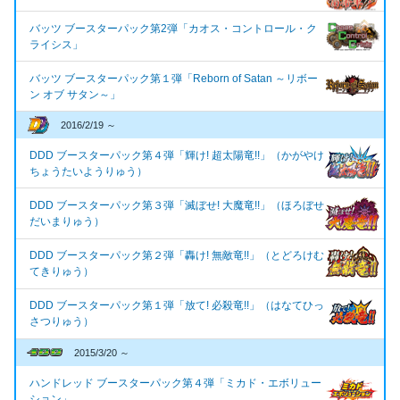
バッツ ブースターパック第2弾「カオス・コントロール・ク
ライシス」
バッツ ブースターパック第１弾「Reborn of Satan ～リボー
ン オブ サタン～」
2016/2/19 ～
DDD ブースターパック第４弾「輝け! 超太陽竜!!」（かがやけ
ちょうたいようりゅう）
DDD ブースターパック第３弾「滅ぼせ! 大魔竜!!」（ほろぼせ
だいまりゅう）
DDD ブースターパック第２弾「轟け! 無敵竜!!」（とどろけむ
てきりゅう）
DDD ブースターパック第１弾「放て! 必殺竜!!」（はなてひっ
さつりゅう）
2015/3/20 ～
ハンドレッド ブースターパック第４弾「ミカド・エボリュー
ション」